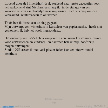
Lopend door de Hilvertshof, druk zoekend naar leuke cadeautjes voor
het aankomend sint Nicolaasfeest, zag ik in de etalage van een
kookwinkel een aanplakbiljet naar mij lonken met de vraag om een
verrassend wintercadeau te ontwerpen.
Thuis ben ik direct aan de slag gegaan.
Mijn ontwerp, een winterhuis in kerstsfeer van papiermache, heeft niet
gewonnen, ik heb het nooit ingezonden...
Het ontwerp van 1995 heb ik omgezet in een cursus kersthuizen maken
voor volwassenen en kinderen en daarmee heb ik mijn hoofdprijs
mogen ontvangen;
Sinds 1995 creeer ik met veel plezier ieder jaar een nieuw model
kersthuis.
435609
bezoekers
login
website maken
laatste wijziging: 01-03-2015